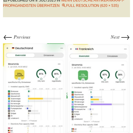
PUBLISHED ON
9. JULI 2025
IN
WENN DEUTSCHE ANTIKERNKRAFT-
PROPAGANDISTEN ÜBERHITZEN
FULL RESOLUTION (620 × 535)
←
→
Previous
Next