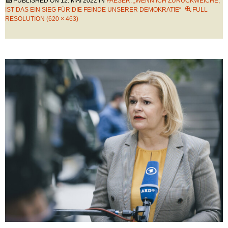
PUBLISHED ON
12. MAI 2022
IN
FAESER: „WENN ICH ZURÜCKWEICHE,
IST DAS EIN SIEG FÜR DIE FEINDE UNSERER DEMOKRATIE“
FULL
RESOLUTION (620 × 463)