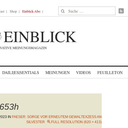
Suche nach:
ast
Shop
Einblick-Abo
DAILI|ES|SENTIALS
MEINUNGEN
VIDEOS
FEUILLETON
653h
2023
IN
FAESER: SORGE VOR ERNEUTEM GEWALTEXZESS AN
SILVESTER
FULL RESOLUTION (620 × 413)