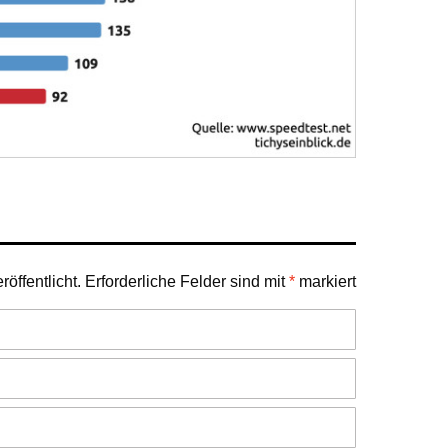
öffentlicht.
Erforderliche Felder sind mit
*
markiert