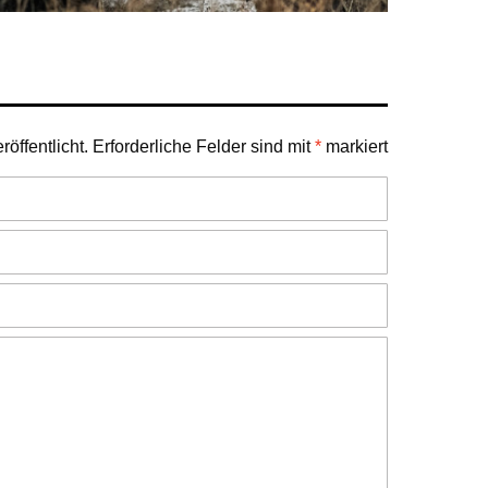
öffentlicht.
Erforderliche Felder sind mit
*
markiert