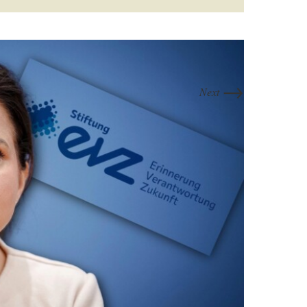
→
Next