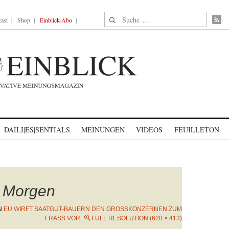
Suche nach:
ast
Shop
Einblick-Abo
DAILI|ES|SENTIALS
MEINUNGEN
VIDEOS
FEUILLETON
n Morgen
N
EU WIRFT SAATGUT-BAUERN DEN GROSSKONZERNEN ZUM F
RASS VOR
FULL RESOLUTION (620 × 413)