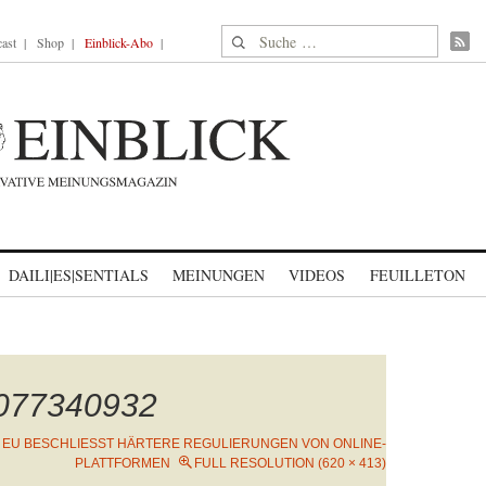
Suche nach:
ast
Shop
Einblick-Abo
DAILI|ES|SENTIALS
MEINUNGEN
VIDEOS
FEUILLETON
2077340932
N
EU BESCHLIESST HÄRTERE REGULIERUNGEN VON ONLINE-P
LATTFORMEN
FULL RESOLUTION (620 × 413)