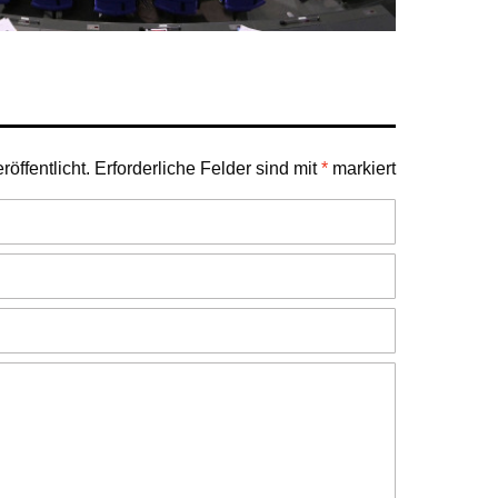
öffentlicht.
Erforderliche Felder sind mit
*
markiert