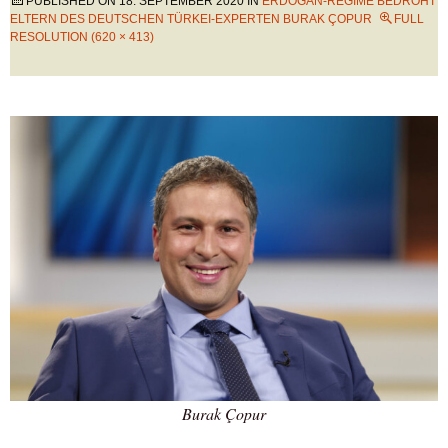
PUBLISHED ON
18. SEPTEMBER 2020
IN
ERDOGAN-REGIME BEDROHT
ELTERN DES DEUTSCHEN TÜRKEI-EXPERTEN BURAK ÇOPUR
FULL
RESOLUTION (620 × 413)
Burak Çopur