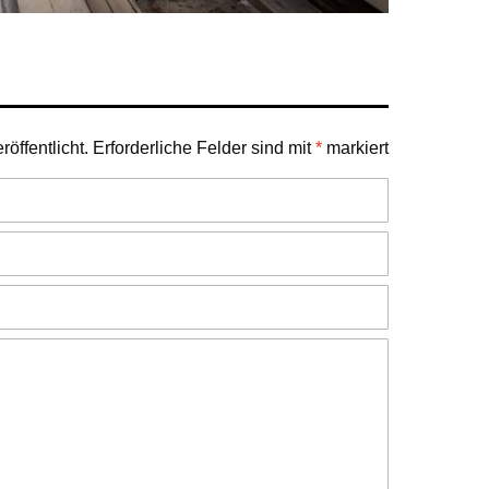
öffentlicht.
Erforderliche Felder sind mit
*
markiert