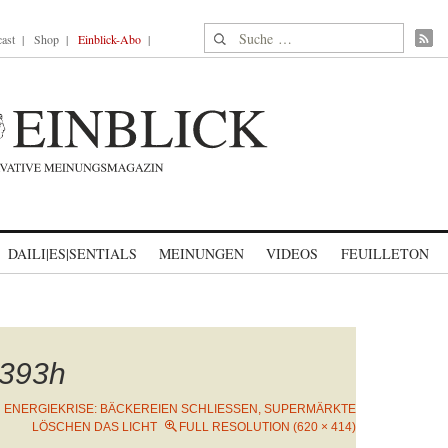
Suche nach:
ast
Shop
Einblick-Abo
DAILI|ES|SENTIALS
MEINUNGEN
VIDEOS
FEUILLETON
393h
N
ENERGIEKRISE: BÄCKEREIEN SCHLIESSEN, SUPERMÄRKTE L
ÖSCHEN DAS LICHT
FULL RESOLUTION (620 × 414)