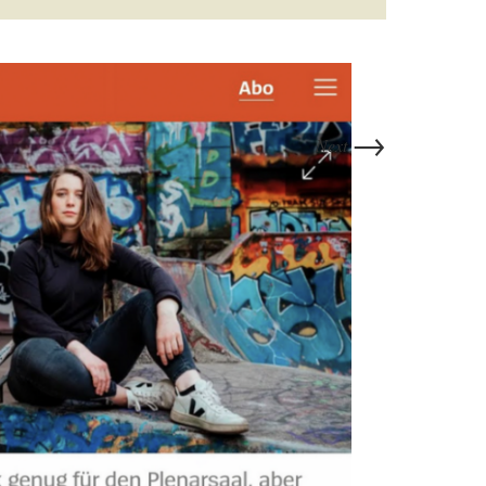
→
Next