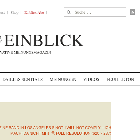
Suche nach:
ast
Shop
Einblick-Abo
DAILI|ES|SENTIALS
MEINUNGEN
VIDEOS
FEUILLETON
EINE BAND IN LOS ANGELES SINGT: I WILL NOT COMPLY – ICH
MACH’ DA NICHT MIT!
FULL RESOLUTION (620 × 287)