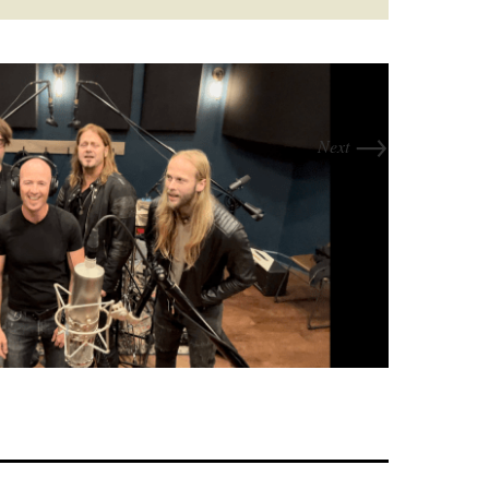
→
Next