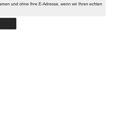
namen und ohne Ihre E-Adresse, wenn wir Ihren echten
Skip to content
ERSTÜTZUNG
IMPRESSUM
DATENSCHUTZ
DATENSCHUTZEINSTELLU
COPYRIGHT
TICHYS EINBLICK 2026