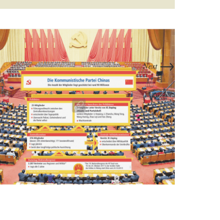
→
Next