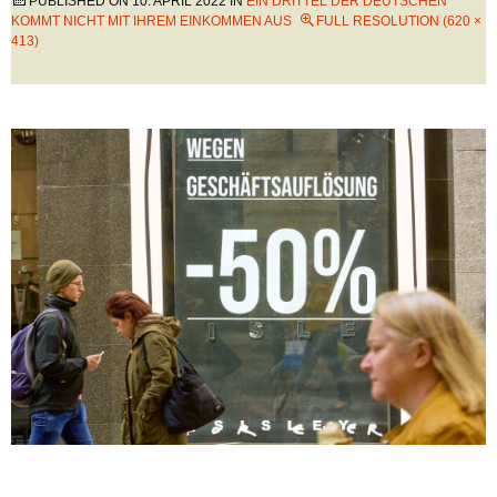
PUBLISHED ON
10. APRIL 2022
IN
EIN DRITTEL DER DEUTSCHEN
KOMMT NICHT MIT IHREM EINKOMMEN AUS
FULL RESOLUTION (620 ×
413)