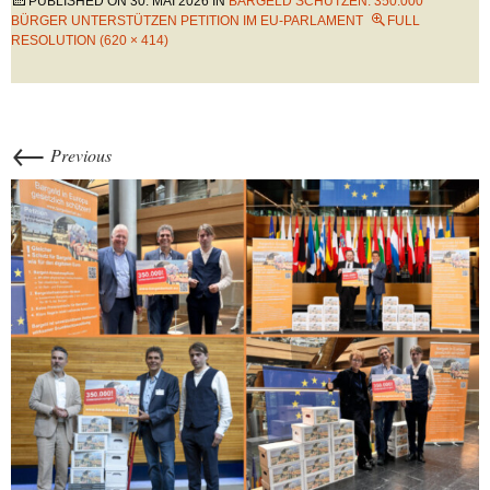
PUBLISHED ON
30. MAI 2026
IN
BARGELD SCHÜTZEN: 350.000
BÜRGER UNTERSTÜTZEN PETITION IM EU-PARLAMENT
FULL
RESOLUTION (620 × 414)
←
Previous