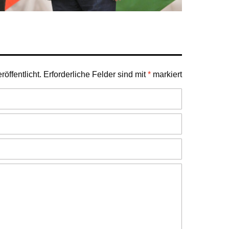
öffentlicht.
Erforderliche Felder sind mit
*
markiert