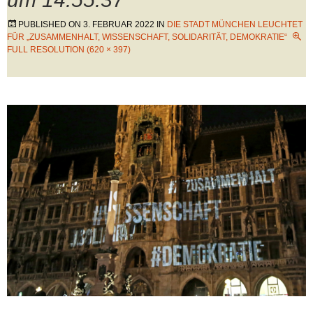
PUBLISHED ON
3. FEBRUAR 2022
IN
DIE STADT MÜNCHEN LEUCHTET
FÜR „ZUSAMMENHALT, WISSENSCHAFT, SOLIDARITÄT, DEMOKRATIE“
FULL RESOLUTION (620 × 397)