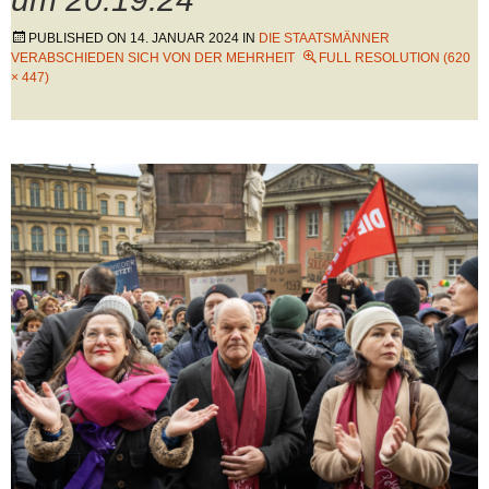
PUBLISHED ON
14. JANUAR 2024
IN
DIE STAATSMÄNNER
VERABSCHIEDEN SICH VON DER MEHRHEIT
FULL RESOLUTION (620
× 447)