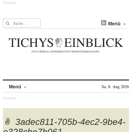
Suche nach:
Menü
Skip to content
Sa, 8. Aug 2026
Menü
3adec811-705b-4ec2-9be4-
e328cbe7b061