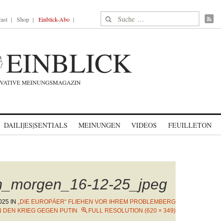
Suche nach:
ast
Shop
Einblick-Abo
DAILI|ES|SENTIALS
MEINUNGEN
VIDEOS
FEUILLETON
m_morgen_16-12-25_jpeg
025
IN
„DIE EUROPÄER“ FLIEHEN VOR IHREM PROBLEMBERG
N DEN KRIEG GEGEN PUTIN
FULL RESOLUTION (620 × 349)