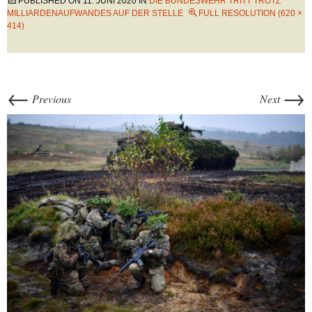
PUBLISHED ON
11. JUNI 2020
IN
DIE BUNDESWEHR TRITT TROTZ
MILLIARDENAUFWANDES AUF DER STELLE
FULL RESOLUTION (620 ×
414)
←
→
Previous
Next