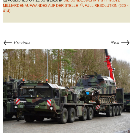
PUBLISHED ON
11. JUNI 2020
IN
DIE BUNDESWEHR TRITT TROTZ
MILLIARDENAUFWANDES AUF DER STELLE
FULL RESOLUTION (620 ×
414)
←
→
Previous
Next