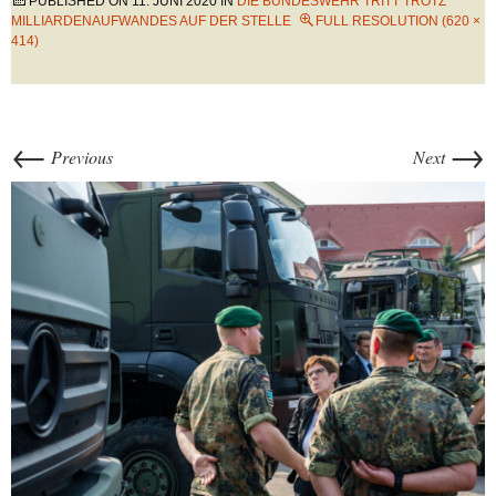
PUBLISHED ON
11. JUNI 2020
IN
DIE BUNDESWEHR TRITT TROTZ
MILLIARDENAUFWANDES AUF DER STELLE
FULL RESOLUTION (620 ×
414)
←
→
Previous
Next