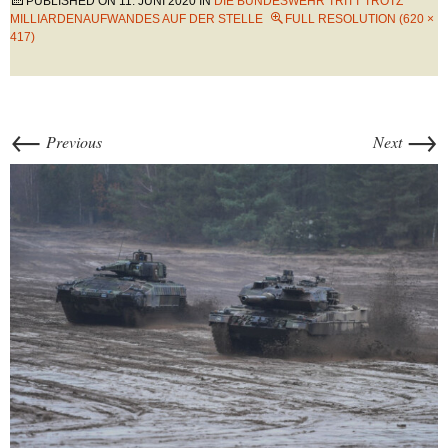
PUBLISHED ON
11. JUNI 2020
IN
DIE BUNDESWEHR TRITT TROTZ
MILLIARDENAUFWANDES AUF DER STELLE
FULL RESOLUTION (620 ×
417)
←
→
Previous
Next