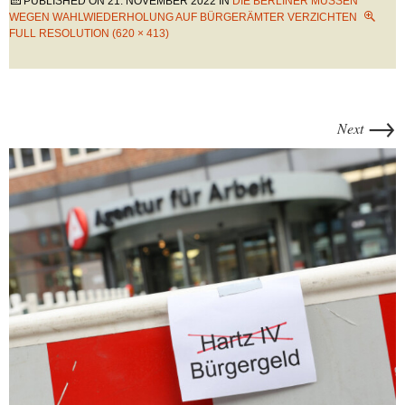
PUBLISHED ON
21. NOVEMBER 2022
IN
DIE BERLINER MÜSSEN
WEGEN WAHLWIEDERHOLUNG AUF BÜRGERÄMTER VERZICHTEN
FULL RESOLUTION (620 × 413)
→
Next