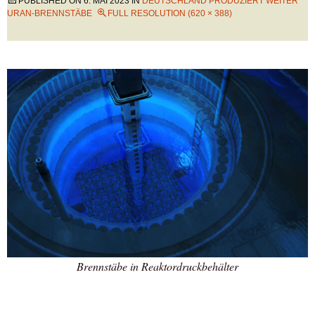
PUBLISHED ON
6. MAI 2023
IN
DEUTSCHLAND PRODUZIERT WEITER
URAN-BRENNSTÄBE
FULL RESOLUTION (620 × 388)
Brennstäbe in Reaktordruckbehälter