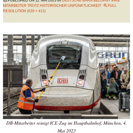
PUBLISHED ON
11. MAI 2023
IN
DEUTSCHE BAHN BELOHNT IHRE
MITARBEITER TROTZ HISTORISCHER UNPÜNKTLICHKEIT
FULL
RESOLUTION (620 × 413)
DB-Mitarbeiter reinigt ICE-Zug im Hauptbahnhof, München, 4.
Mai 2023