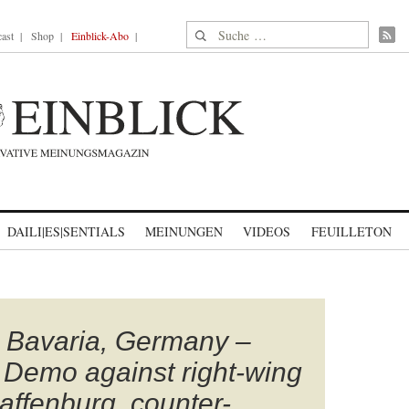
Suche nach:
ast
Shop
Einblick-Abo
DAILI|ES|SENTIALS
MEINUNGEN
VIDEOS
FEUILLETON
 Bavaria, Germany –
 Demo against right-wing
affenburg, counter-