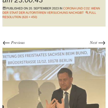
PUBLISHED ON
20. SEPTEMBER 2023
IN
CORONA UND CO2: WENN
DER STAAT DER AUTORITÄREN VERSUCHUNG NACHGIBT
FULL
RESOLUTION (620 × 450)
←
→
Previous
Next