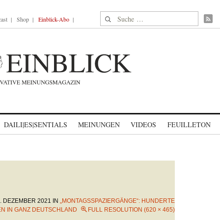
Suche nach:
ast
Shop
Einblick-Abo
DAILI|ES|SENTIALS
MEINUNGEN
VIDEOS
FEUILLETON
. DEZEMBER 2021
IN
„MONTAGSSPAZIERGÄNGE“: HUNDERTE
N IN GANZ DEUTSCHLAND
FULL RESOLUTION (620 × 465)