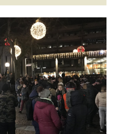
→
Next