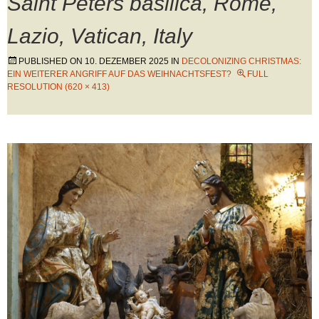
Saint Peters basilica, Rome,
Lazio, Vatican, Italy
PUBLISHED ON
10. DEZEMBER 2025
IN
DECOLONIZING CHRISTMAS:
EIN WEITERER ANGRIFF AUF DAS WEIHNACHTSFEST?
FULL
RESOLUTION (620 × 413)