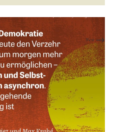
→
Next