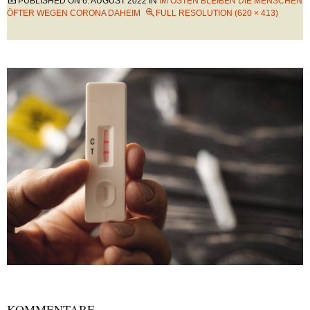
PUBLISHED ON
6. AUGUST 2022
IN
IM OSTEN BLEIBEN DIE MENSCHEN
ÖFTER WEGEN CORONA DAHEIM
FULL RESOLUTION (620 × 413)
KOMMENTARE