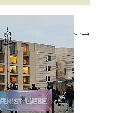
→
Next