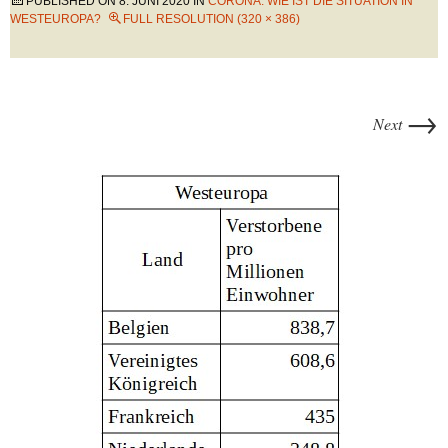
PUBLISHED ON
8. JUNI 2020
IN
CORONA: WIE IST DIE SITUATION IN
WESTEUROPA?
FULL RESOLUTION (320 × 386)
→
Next