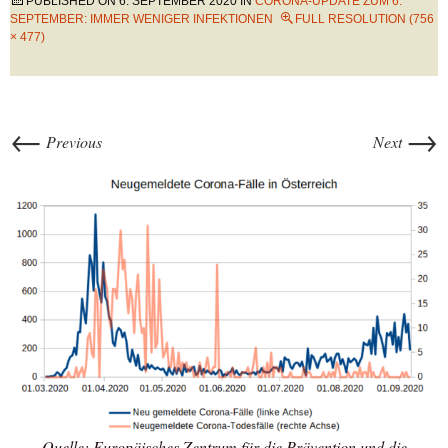
PUBLISHED ON
6. SEPTEMBER 2020
IN
CORONA-UPDATE ZUM 6.
SEPTEMBER: IMMER WENIGER INFEKTIONEN
FULL RESOLUTION (756
× 477)
←
→
Previous
Next
Quelle: Europäisches Zentrum für die Prävention und die