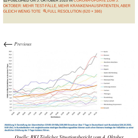
PUBLISHED ON
5. OKTOBER 2020
IN
CORONA-UPDATE ZUM 5.
OKTOBER: MEHR TEST-FÄLLE, MEHR KRANKENHAUSPATIENTEN, ABER
GLEICH WENIG TOTE
FULL RESOLUTION (620 × 386)
←
Previous
Quelle: RKI Täglicher Situationsbericht vom 4. Oktober