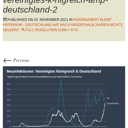
deutschland-2
PUBLISHED ON
15. NOVEMBER 2021
IN
INZIDENZWERT BLEIBT
KRITERIUM – DEUTSCHLAND HAT NACH ANDERTHALB JAHREN NICHTS
GELERNT
FULL RESOLUTION (1390 × 874)
←
Previous