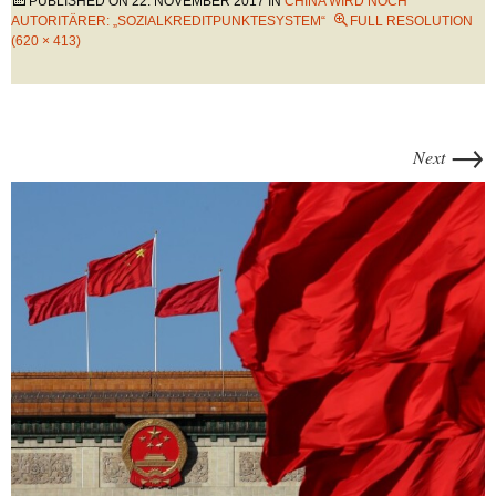
PUBLISHED ON
22. NOVEMBER 2017
IN
CHINA WIRD NOCH
AUTORITÄRER: „SOZIALKREDITPUNKTESYSTEM“
FULL RESOLUTION
(620 × 413)
→
Next