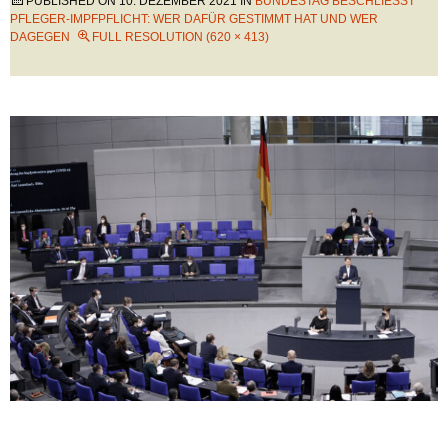
PUBLISHED ON
10. DEZEMBER 2021
IN
BUNDESTAG BESCHLIESST P
FLEGER-IMPFPFLICHT: WER DAFÜR GESTIMMT HAT UND WER D
AGEGEN
FULL RESOLUTION (620 × 413)