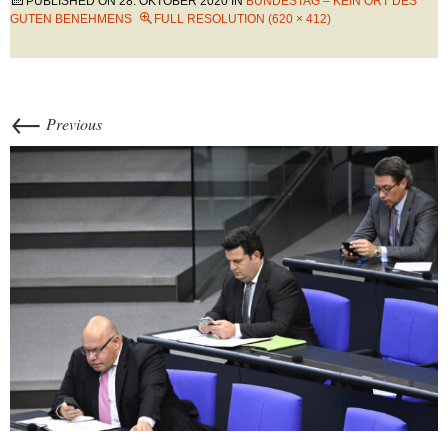
PUBLISHED ON
28. OKTOBER 2020
IN
BUNDESTAG – KEIN ORT DES
GUTEN BENEHMENS
FULL RESOLUTION (620 × 412)
←
Previous