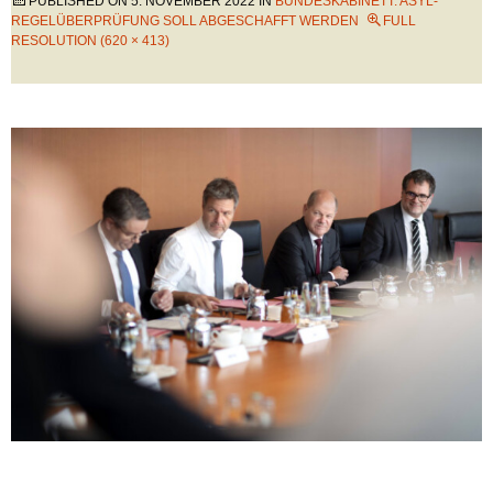
PUBLISHED ON
5. NOVEMBER 2022
IN
BUNDESKABINETT: ASYL-
REGELÜBERPRÜFUNG SOLL ABGESCHAFFT WERDEN
FULL
RESOLUTION (620 × 413)