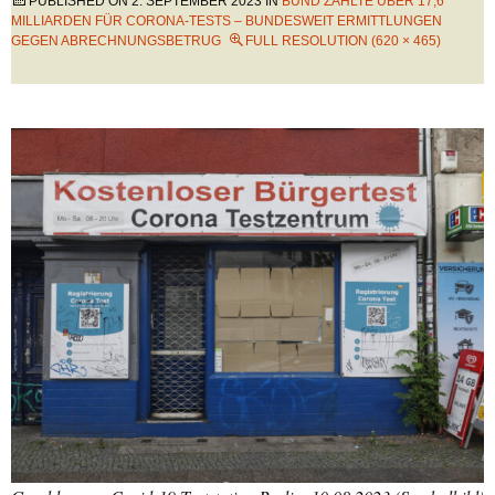
PUBLISHED ON
2. SEPTEMBER 2023
IN
BUND ZAHLTE ÜBER 17,6
MILLIARDEN FÜR CORONA-TESTS – BUNDESWEIT ERMITTLUNGEN
GEGEN ABRECHNUNGSBETRUG
FULL RESOLUTION (620 × 465)