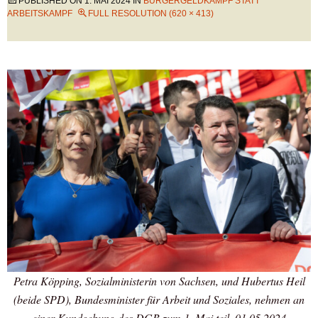
PUBLISHED ON
1. MAI 2024
IN
BÜRGERGELDKAMPF STATT
ARBEITSKAMPF
FULL RESOLUTION (620 × 413)
Petra Köpping, Sozialministerin von Sachsen, und Hubertus Heil
(beide SPD), Bundesminister für Arbeit und Soziales, nehmen an
einer Kundgebung des DGB zum 1. Mai teil, 01.05.2024