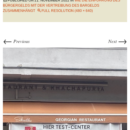
PUBLISHED ON
21. NOVEMBER 2022
IN
WIE DIE EINFÜHRUNG DES
BÜRGERGELDS MIT DER VERTREIBUNG DES BARGELDS
ZUSAMMENHÄNGT
FULL RESOLUTION (480 × 640)
←
→
Previous
Next