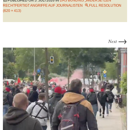
PUBLISHED ON
5. JULI 2026
IN
DAS BÜNDNIS „WIDERSETZEN“
RECHTFERTIGT ANGRIFFE AUF JOURNALISTEN
FULL RESOLUTION
(620 × 413)
→
Next