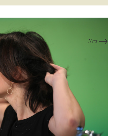
→
Next