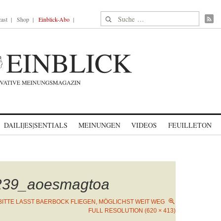
Suche nach:
ast
Shop
Einblick-Abo
DAILI|ES|SENTIALS
MEINUNGEN
VIDEOS
FEUILLETON
239_aoesmagtoa
BITTE LASST BAERBOCK FLIEGEN, MÖGLICHST WEIT WEG
FULL RESOLUTION (620 × 413)