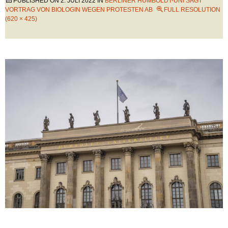
PUBLISHED ON
2. JULI 2022
IN
BERLINER HUMBOLDT-UNI SAGT
VORTRAG VON BIOLOGIN WEGEN PROTESTEN AB
FULL RESOLUTION
(620 × 425)