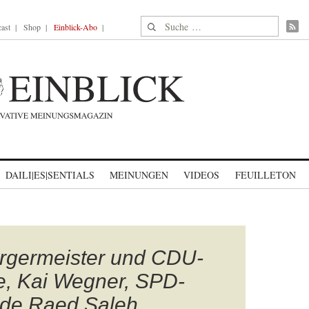
Suche nach:
ast
Shop
Einblick-Abo
DAILI|ES|SENTIALS
MEINUNGEN
VIDEOS
FEUILLETON
rgermeister und CDU-
e, Kai Wegner, SPD-
nde Raed Saleh